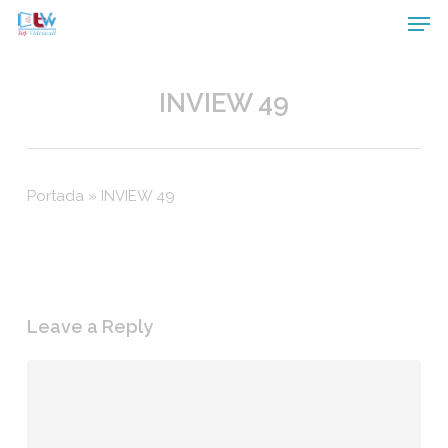
Skip
Men
to
main
content
Close
Menu
INVIEW 49
Portada
»
INVIEW 49
Leave a Reply