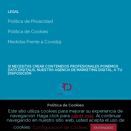
LEGAL
Política de Privacidad
Politica de Cookies
Medidas Frente a Covid19
SI NECESITAS CREAR CONTENIDOS PROFESIONALES PONEMOS
DATA DIGITALIS, NUESTRA AGENCIA DE MARKETING DIGITAL, A TU
DISPOSICIÓN
Política de Cookies
Contacta con datadigitalis.net
Este sitio utiliza cookies para mejorar su experiencia de
navegación. Haga click para
saber más
. Al continuar
navegando en nuestro sitio web, usted acepta el uso de
cookies.
Configuración de Cookies
ENTENDIDO