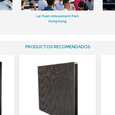
Lai Yuen Amusement Park
Hong Kong
PRODUCTOS RECOMENDADOS
Infinity
Tu Solución Profesional
para Interiores
Resolución de 4mm
a 10mm.
Profundidad y brillo
de color superior.
Facilidad de
Mantenimiento y
Servicio