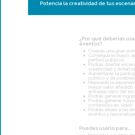
Potencia la creatividad de tus escena
¿Por qué deberías usa
eventos?
Crearás una gran pre
Conseguirás mayor aut
perfiles públicos
Podrás diseñar escen
creatividad y dotarlo
Aumentarás la partici
público y de posible
Mejorarás la experien
mayor valor añadido 
entradas lejos del es
Podrás generar ingre
Podrás generar mayor
contenidos en vídeo
Podrás atraer a las 
eventos y racionaliza
Puedes usarlo para…