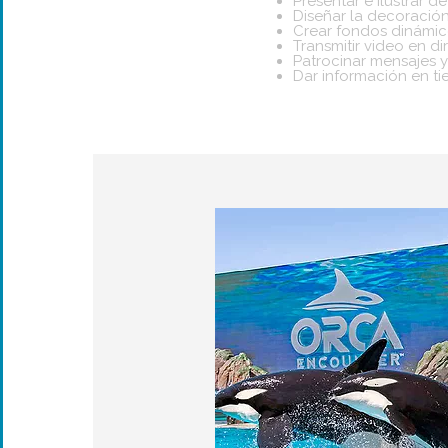
Presentar e ilustrar 
Diseñar la decoració
Crear fondos dinámic
Transmitir video en di
Patrocinar mensajes 
Dar información en ti