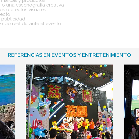
de marcas y productos
n o una escenografía creativa
os o efectos visuales
recto
y publicidad
empo real durante el evento
REFERENCIAS EN EVENTOS Y ENTRETENIMIENTO