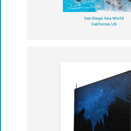
San Diego Sea World
California, US
Dynamic
Tu Solución «All in
One» para Interiores
Resolucion de 1.5
mm a 2.571 mm.
Totalemente Plug
and Play
No necesita
estructura
Facilidad de uso