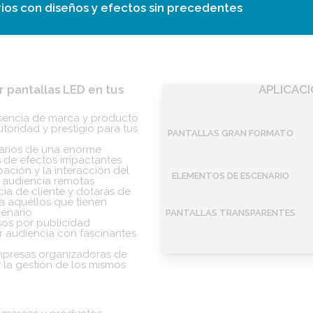
rios con diseños y efectos sin precedentes
r pantallas LED en tus
APLICACI
sencia de marca y producto
oridad y prestigio para tus
PANTALLAS GRAN FORMATO
arios de una enorme
s de efectos impactantes
pación y la interacción del
ELEMENTOS DE ESCENARIO
s audiencia remotas
cia de cliente y dotarás de
a aquéllos que tienen
cenario
PANTALLAS TRANSPARENTES
sos por publicidad
 audiencia con fascinantes
empresas organizadoras de
r la gestión de los mismos