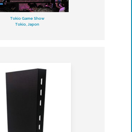
Tokio Game Show
Tokio, Japon
Velocity
Tu Solución Profesional
para Exteriores
Resolución de
3.91mm a 10mm.
Excelente «pixel to
pixel» match
Sin líneas de barrido
De muy fácil
instalación